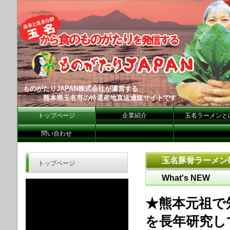
ものがたりJAPAN株式会社が運営する
熊本県玉名市の特選
産地直送通販サイトです
トップページ
企業紹介
玉名ラーメンと
問い合わせ
玉名豚骨ラーメン
トップページ
What's NEW
★熊本元祖で
を長年研究し