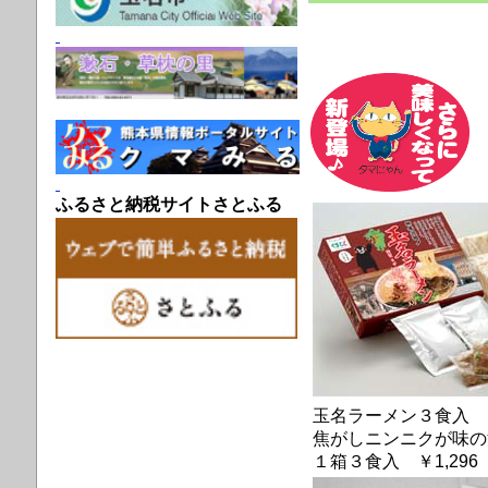
ふるさと納税サイトさとふる
玉名ラーメン３食入
焦がしニンニクが味の決
１箱３食入 ￥1,296